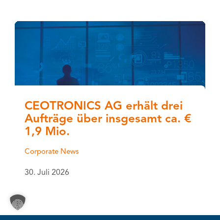
CEOTRONICS AG erhält drei
Aufträge über insgesamt ca. €
1,9 Mio.
Corporate News
30. Juli 2026