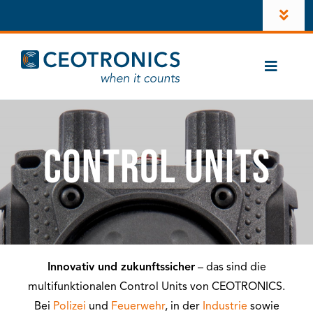
Zum
Toggl
Inhalt
Navig
springen
Unternehmen
Toggle
News
Naviga
Branchen
Karriere
CT-ComLink
®
Control Units
Investoren
Produkte
Konto
Kontakt
LinkedIn
Innovativ und zukunftssicher
– das sind die
Instagram
multifunktionalen Control Units von CEOTRONICS.
Bei
Polizei
und
Feuerwehr
, in der
Industrie
sowie