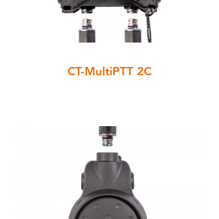
CT-MultiPTT 2C