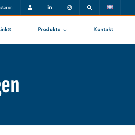
estoren
ink
Produkte
Kontakt
®
gen