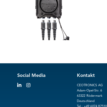
Social Media
Kontakt
CEOTRONICS AG
Adam-Opel-Str. 6
63322 Rödermark
Deutschland
Tel.: +49 6074 87510