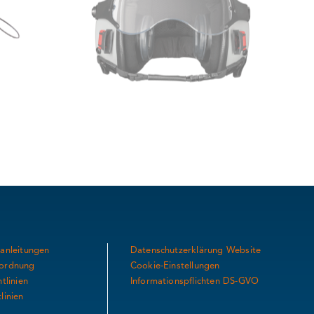
anleitungen
Datenschutzerklärung Website
ordnung
Cookie-Einstellungen
tlinien
Informationspflichten DS-GVO
linien