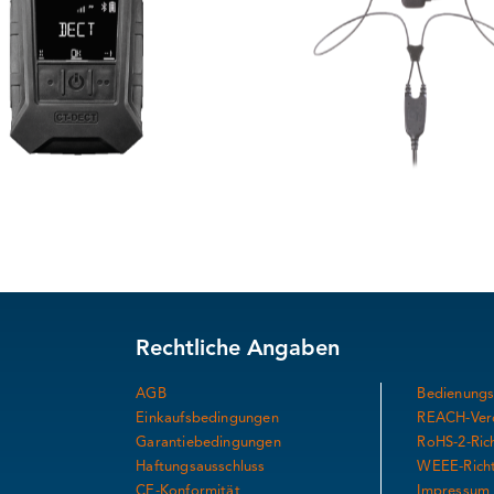
Rechtliche Angaben
AGB
Bedienungs
Einkaufsbedingungen
REACH-Ver
Garantiebedingungen
RoHS-2-Rich
Haftungsausschluss
WEEE-Richt
CE-Konformität
Impressum