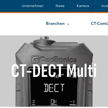
Unternehmen
News
Karriere
Inv
Branchen
CT-ComL
CT-DECT Multi