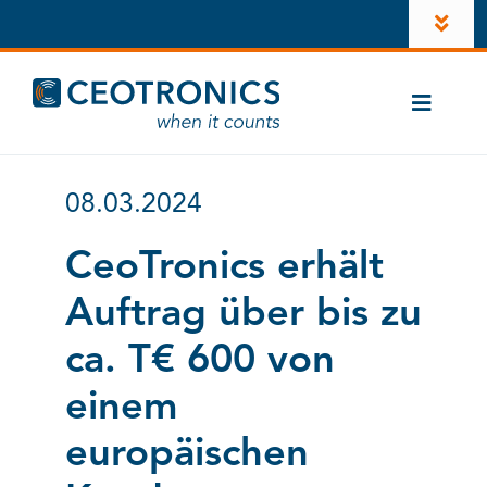
Zum
Toggl
Inhalt
Navig
springen
Unternehmen
Toggle
News
Naviga
Branchen
Karriere
08.03.2024
CT-ComLink
®
Investoren
CeoTronics erhält
Produkte
Auftrag über bis zu
Konto
Kontakt
ca. T€ 600 von
LinkedIn
einem
Instagram
europäischen