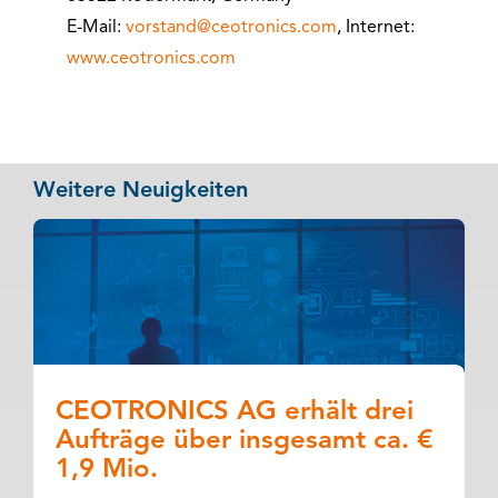
E-Mail:
vorstand@ceotronics.com
, Internet:
www.ceotronics.com
Weitere Neuigkeiten
CEOTRONICS AG erhält drei
Aufträge über insgesamt ca. €
1,9 Mio.