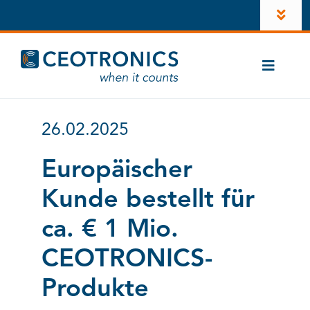
Zum
Toggl
Inhalt
Navig
springen
Unternehmen
Toggle
News
Naviga
Branchen
Karriere
26.02.2025
CT-ComLink
®
Investoren
Europäischer
Produkte
Kunde bestellt für
Konto
Kontakt
ca. € 1 Mio.
LinkedIn
CEOTRONICS-
Instagram
Produkte