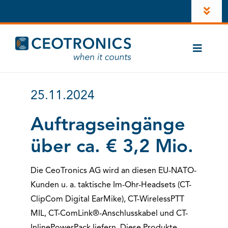
Zum
Toggl
Inhalt
Navig
springen
Unternehmen
Toggle
News
Naviga
Branchen
Karriere
25.11.2024
CT-ComLink
®
Investoren
Auftragseingänge
Produkte
über ca. € 3,2 Mio.
Konto
Kontakt
Die CeoTronics AG wird an diesen EU-NATO-
LinkedIn
Kunden u. a. taktische Im-Ohr-Headsets (CT-
ClipCom Digital EarMike), CT-WirelessPTT
Instagram
MIL, CT-ComLink®-Anschlusskabel und CT-