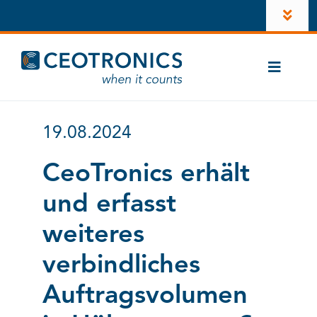
Zum
Toggl
Inhalt
Navig
springen
Unternehmen
Toggle
News
Naviga
Branchen
Karriere
19.08.2024
CT-ComLink
®
Investoren
CeoTronics erhält
Produkte
und erfasst
Konto
Kontakt
weiteres
LinkedIn
verbindliches
Instagram
Auftragsvolumen