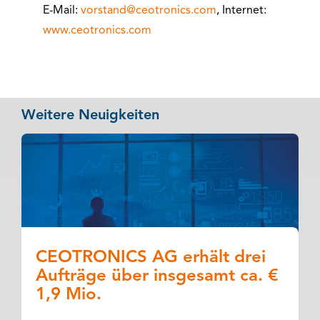
E-Mail:
vorstand@ceotronics.com
, Internet:
www.ceotronics.com
Weitere Neuigkeiten
CEOTRONICS AG erhält drei
Aufträge über insgesamt ca. €
1,9 Mio.