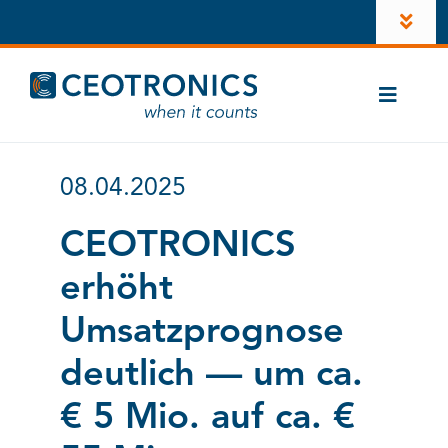
Zum
Toggl
Inhalt
Navig
springen
Unternehmen
Toggle
News
Naviga
Branchen
Karriere
08.04.2025
CT-ComLink
®
Investoren
CEOTRONICS
Produkte
erhöht
Konto
Kontakt
Umsatzprognose
LinkedIn
deutlich — um ca.
Instagram
€ 5 Mio. auf ca. €