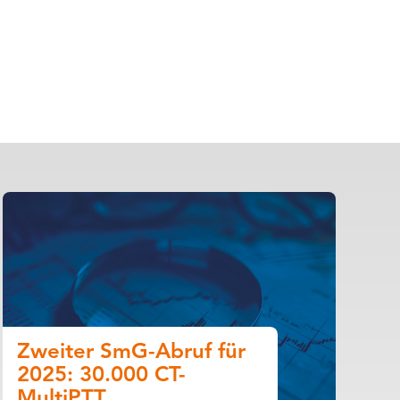
Zweiter SmG-Abruf für
2025: 30.000 CT-
MultiPTT