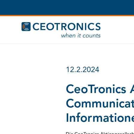
Zum
Inhalt
springen
12.2.2024
CeoTronics 
Communicati
Information