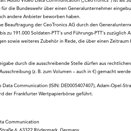
aft Audio Video Data Communication („CeoTronics“) ist als S
) für die Bundeswehr über einen Generalunternehmer eingebu
auch andere Anbieter beworben haben.
eine Beauftragung der CeoTronics AG durch den Generaluntern
bis zu 191.000 Soldaten-PTT´s und Führungs-PTT´s zuzüglich A
en sowie weiteres Zubehör in Rede, die über einen Zeitraum
eigabe durch die ausschreibende Stelle dürfen aus rechtliche
 Ausschreibung (z. B. zum Volumen – auch in €) gemacht werde
o Data Communication (ISIN: DE0005407407), Adam-Opel-Stra
rd der Frankfurter Wertpapierbörse geführt.
ata Communication
-Straße 6, 63322 Rödermark, Germany