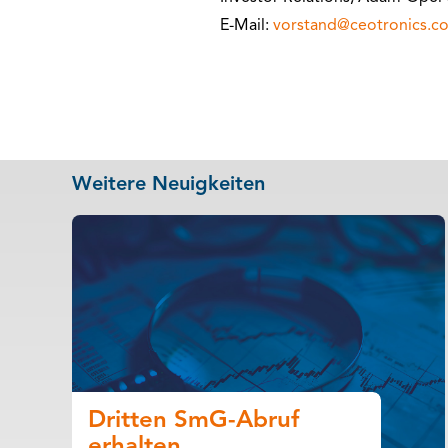
E-Mail:
vorstand@ceotronics.c
Weitere Neuigkeiten
Dritten SmG-Abruf
erhalten