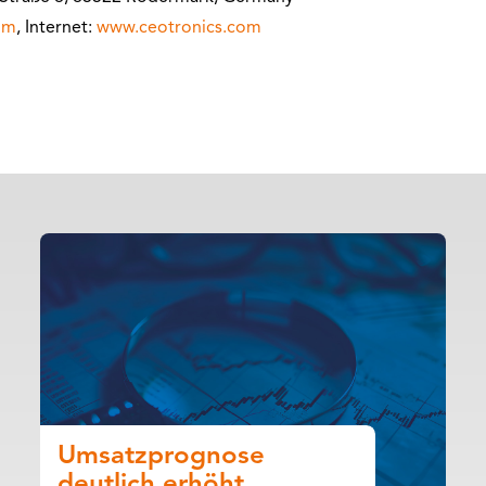
om
, Internet:
www.ceotronics.com
Umsatzprognose
deutlich erhöht