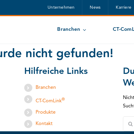
Unternehmen
News
Karriere
Branchen
CT-ComL
urde nicht gefunden!
Hilfreiche Links
Du
We
Branchen
Nich
®
CT-ComLink
Such
Produkte
Such
Kontakt
nach