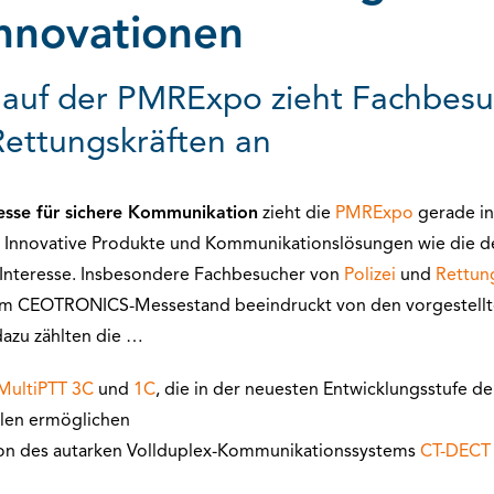
nnovationen
auf der PMRExpo zieht Fachbesu
Rettungskräften an
esse für sichere Kommunikation
zieht die
PMRExpo
gerade in
. Innovative Produkte und Kommunikationslösungen wie die
s Interesse. Insbesondere Fachbesucher von
Polizei
und
Rettun
 am CEOTRONICS-Messestand beeindruckt von den vorgestell
dazu zählten die …
MultiPTT 3C
und
1C
, die in der neuesten Entwicklungsstufe d
ellen ermöglichen
on des autarken Vollduplex-Kommunikationssystems
CT-DECT 