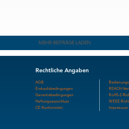
MEHR BEITRÄGE LADEN
Rechtliche Angaben
AGB
Bedienungs
Einkaufsbedingungen
REACH-Ver
Garantiebedingungen
RoHS-2-Rich
Haftungsausschluss
WEEE-Richt
CE-Konformität
Impressum